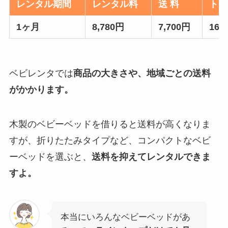
レンタル期間
レンタル料
送 料
トー
1ヶ月
8,780円
7,700円
16,
ベビレンタでは
商品の大きさや、地域ごとの送料
がかかります。
木製のベビーベッドを借りると送料が高くなりま
すが、折りたたみタイプなど、コンパクトなベビ
ーベッドを選ぶと、
送料を抑えてレンタルできま
すよ。
本当にいろんなベビーベッドがあ