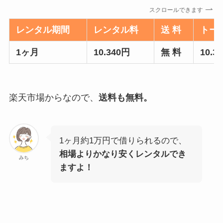
スクロールできます
レンタル期間
レンタル料
送 料
トー
1ヶ月
10.340円
無 料
10.3
楽天市場からなので、
送料も無料。
1ヶ月約1万円で借りられるので、
相場よりかなり安くレンタルでき
みち
ますよ！