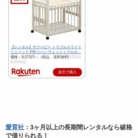
【レンタル】サワベビー トリプルスライド
ミニベッド P型コパン ウォッシャブルホ…
価格：9,075円～（税込、送料無料)
(2024/
6/20時点)
楽天で購入
愛育社
：3ヶ月以上の長期間レンタルなら破格
で借りられる！