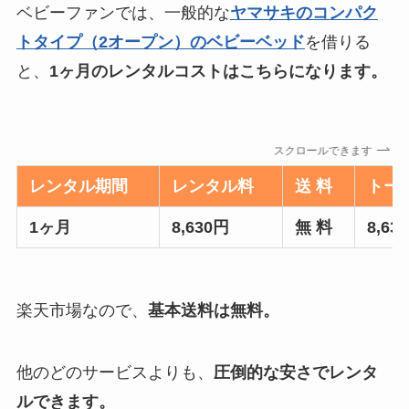
ベビーファンでは、一般的な
ヤマサキのコンパク
トタイプ（2オープン）のベビーベッド
を借りる
と、
1ヶ月のレンタルコストはこちらになります。
スクロールできます
レンタル期間
レンタル料
送 料
トー
1ヶ月
8,630円
無 料
8,63
楽天市場なので、
基本送料は無料。
他のどのサービスよりも、
圧倒的な安さでレンタ
ルできます。